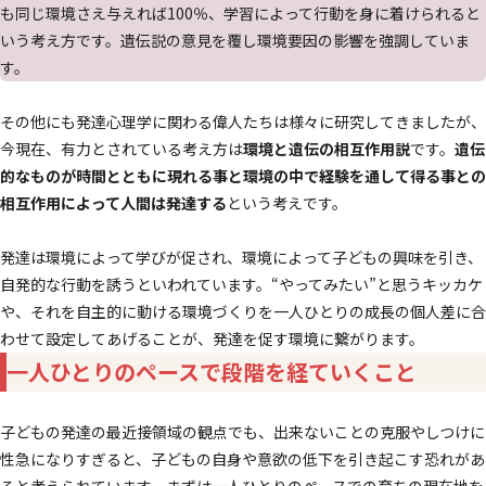
も同じ環境さえ与えれば100％、学習によって行動を身に着けられると
いう考え方です。遺伝説の意見を覆し環境要因の影響を強調していま
す。
その他にも発達心理学に関わる偉人たちは様々に研究してきましたが、
今現在、有力とされている考え方は
環境と遺伝の相互作用説
です。
遺伝
的なものが時間とともに現れる事と環境の中で経験を通して得る事との
相互作用によって人間は発達する
という考えです。
発達は環境によって学びが促され、環境によって子どもの興味を引き、
自発的な行動を誘うといわれています。“やってみたい”と思うキッカケ
や、それを自主的に動ける環境づくりを一人ひとりの成長の個人差に合
わせて設定してあげることが、発達を促す環境に繋がります。
一人ひとりのペースで段階を経ていくこと
子どもの発達の最近接領域の観点でも、出来ないことの克服やしつけに
性急になりすぎると、子どもの自身や意欲の低下を引き起こす恐れがあ
ると考えられています。まずは一人ひとりのペースでの育ちの現在地を