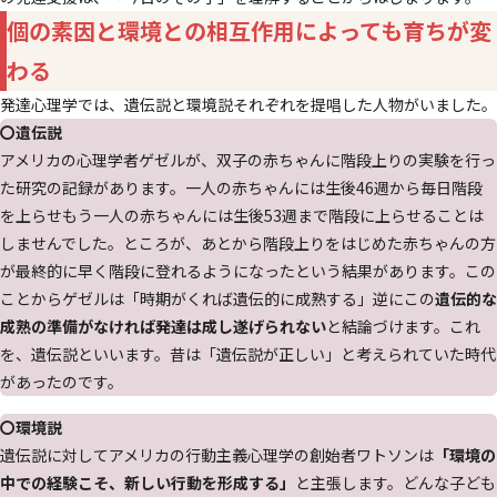
個の素因と環境との相互作用によっても育ちが変
わる
発達心理学では、遺伝説と環境説それぞれを提唱した人物がいました。
〇遺伝説
アメリカの心理学者ゲゼルが、双子の赤ちゃんに階段上りの実験を行っ
た研究の記録があります。一人の赤ちゃんには生後46週から毎日階段
を上らせもう一人の赤ちゃんには生後53週まで階段に上らせることは
しませんでした。ところが、あとから階段上りをはじめた赤ちゃんの方
が最終的に早く階段に登れるようになったという結果があります。この
ことからゲゼルは「時期がくれば遺伝的に成熟する」逆にこの
遺伝的な
成熟の準備がなければ発達は成し遂げられない
と結論づけます。これ
を、遺伝説といいます。昔は「遺伝説が正しい」と考えられていた時代
があったのです。
〇環境説
遺伝説に対してアメリカの行動主義心理学の創始者ワトソンは
「環境の
中での経験こそ、新しい行動を形成する」
と主張します。どんな子ども