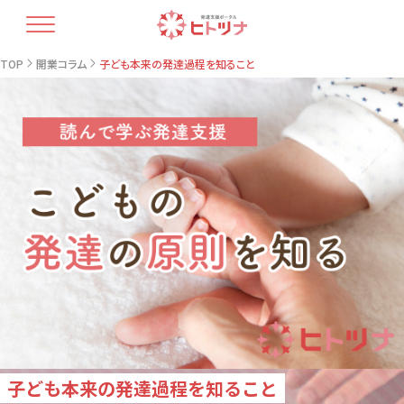
TOP
TOP
開業コラム
子ども本来の発達過程を知ること
ヒトツナについて
支援プラン
療育人材育成
開業コラム
最新情報
教室情報
お問い合せ・資料請求
子ども本来の発達過程を知ること