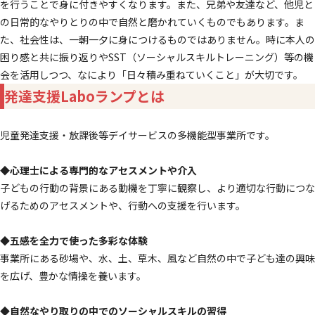
を行うことで身に付きやすくなります。また、兄弟や友達など、他児と
の日常的なやりとりの中で自然と磨かれていくものでもあります。ま
た、社会性は、一朝一夕に身につけるものではありません。時に本人の
困り感と共に振り返りやSST（ソーシャルスキルトレーニング）等の機
会を活用しつつ、なにより「日々積み重ねていくこと」が大切です。
発達支援Laboランプとは
児童発達支援・放課後等デイサービスの多機能型事業所です。
◆心理士による専門的なアセスメントや介入
子どもの行動の背景にある動機を丁寧に観察し、より適切な行動につな
げるためのアセスメントや、行動への支援を行います。
◆五感を全力で使った多彩な体験
事業所にある砂場や、水、土、草木、風など自然の中で子ども達の興味
を広げ、豊かな情操を養います。
◆自然なやり取りの中でのソーシャルスキルの習得