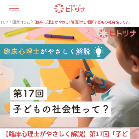
TOP
TOP
開業コラム
【臨床心理士がやさしく解説】第17回「子どもの社会性って？」
ヒトツナについて
支援プラン
療育人材育成
開業コラム
最新情報
教室情報
お問い合せ・資料請求
【臨床心理士がやさしく解説】第17回「子ど