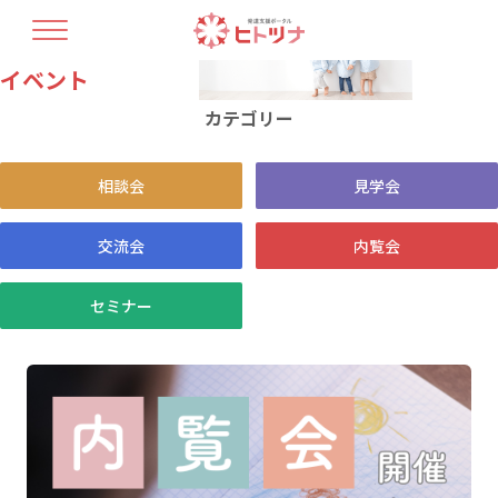
イベント
TOP
ヒトツナについて
カテゴリー
支援プラン
療育人材育成
開業コラム
相談会
見学会
最新情報
教室情報
交流会
内覧会
セミナー
お問い合せ・資料請求