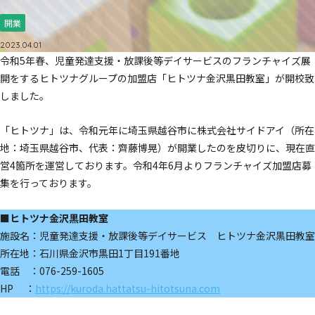
開業
2023.04.01
令和5年春、児童発達支援・放課後等デイサービスのフランチャイズ展
開をするヒトツナグループの加盟店「ヒトツナ金沢黒田教室」が開校致
しました。
「ヒトツナ」は、令和元年に埼玉県越谷市に株式会社サイドアイ（所在
地：埼玉県越谷市、代表：齊藤博晃）が開業したのを皮切りに、現在直
営4箇所を運営しております。令和4年6月よりフランチャイズ加盟店募
集を行っております。
■ヒトツナ金沢黒田教室
施設名：児童発達支援・放課後等デイサービス ヒトツナ金沢黒田教室
所在地：石川県金沢市黒田1丁目191番地
電話 ：076-259-1605
HP ：
https://kuroda.hattatsu-hitotsuna.com