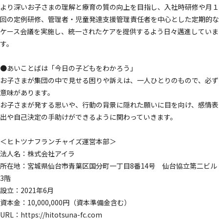
より深いお子さまの理解と療育の質の向上を目指し、入社時研修や月１
回の定例研修、管理者・児童発達支援管理責任者を中心とした定期的な
ケース会議を実施し、統一されたケアを提供するよう日々邁進していま
す。
●あいことばは「今日の子どもをわかろう」
お子さまが集団の中で見せる困りや訴えは、一人ひとりのもので、必ず
意味があります。
お子さまが発する思いや、行動の背景に隠れた願いに目を向け、感情表
出や自己決定の手助けができるように関わっていきます。
＜ヒトツナフランチャイズ運営本部＞
法人名：株式会社アイラ
所在地：宮城県仙台市青葉区国分町一丁目8番14号 仙台協立第二ビル
3階
設立：2021年6月
資本金：10,000,000円（資本準備金含む）
URL：https://hitotsuna-fc.com