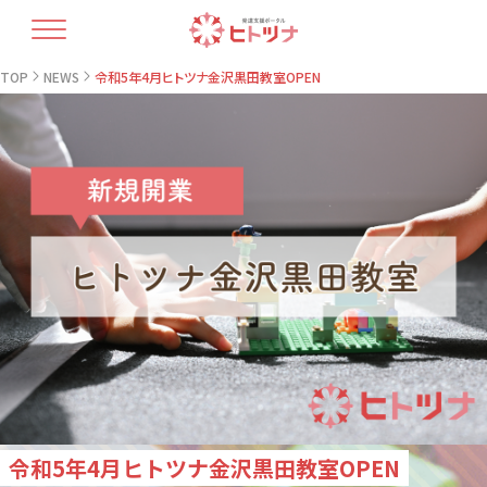
TOP
TOP
NEWS
令和5年4月ヒトツナ金沢黒田教室OPEN
ヒトツナについて
支援プラン
療育人材育成
開業コラム
最新情報
教室情報
お問い合せ・資料請求
令和5年4月ヒトツナ金沢黒田教室OPEN