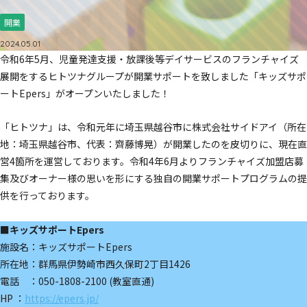
開業
2024.05.01
令和6年5月、児童発達支援・放課後等デイサービスのフランチャイズ
展開をするヒトツナグループが開業サポートを致しました「キッズサポ
ートEpers」がオープンいたしました！
「ヒトツナ」は、令和元年に埼玉県越谷市に株式会社サイドアイ（所在
地：埼玉県越谷市、代表：齊藤博晃）が開業したのを皮切りに、現在直
営4箇所を運営しております。令和4年6月よりフランチャイズ加盟店募
集及びオーナー様の思いを形にする独自の開業サポートプログラムの提
供を行っております。
■キッズサポートEpers
施設名：キッズサポートEpers
所在地：群馬県伊勢崎市西久保町2丁目1426
電話 ：050-1808-2100 (教室直通)
HP ：
https://epers.jp/