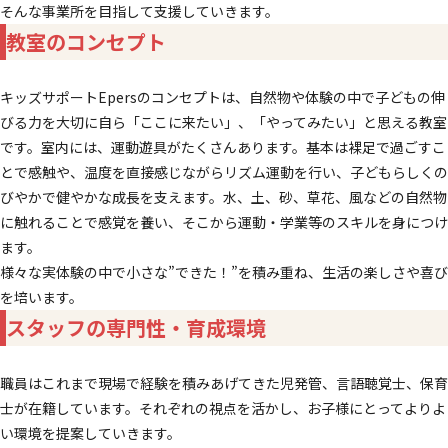
そんな事業所を目指して支援していきます。
教室のコンセプト
キッズサポートEpersのコンセプトは、自然物や体験の中で子どもの伸
びる力を大切に自ら「ここに来たい」、「やってみたい」と思える教室
です。室内には、運動遊具がたくさんあります。基本は裸足で過ごすこ
とで感触や、温度を直接感じながらリズム運動を行い、子どもらしくの
びやかで健やかな成長を支えます。水、土、砂、草花、風などの自然物
に触れることで感覚を養い、そこから運動・学業等のスキルを身につけ
ます。
様々な実体験の中で小さな”できた！”を積み重ね、生活の楽しさや喜び
を培います。
スタッフの
専門性・育成環境
職員はこれまで現場で経験を積みあげてきた児発管、言語聴覚士、保育
士が在籍しています。それぞれの視点を活かし、お子様にとってよりよ
い環境を提案していきます。