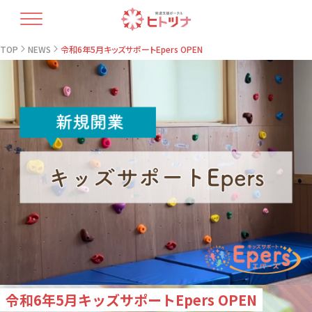
TOP
TOP
NEWS
令和6年5月キッズサポートEpers OPEN
ヒトツナについて
支援プラン
療育人材育成
開業コラム
最新情報
教室情報
お問い合せ・資料請求
令和6年5月キッズサポートEpers OPEN