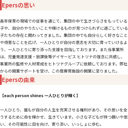
Epers
の思い
長年保育の現場での従事を通じて、集団の中で生きづらさをもっている
子や、自分のやりたいことや輝けるものが見つけられずに過ごしている
子たちの存在と関わってきました。集団の中でも自分らしく好きなこと
や得意なことを広げ、一人ひとりが自分の意志を大切に育っていけるよ
う、一人ひとりに寄り添った支援を目指しております。また当事業所
は、児童発達支援・放課後等デイサービス ヒトツナの理念に共感し、
事業所の監修や人材育成をヒトツナグループに依頼しております。弊社
からの開業サポートを受け、この度療育施設の開業に至りました。
Epersの由来
【each person shines 一人ひとりが輝く】
一人ひとり、誰もが自分の人生を充実させる権利があり、その思いを全
うするために命を輝かせ、生きています。小さな子どもが持つ願いや思
い、その可能性に目を向け、寄り添い、いっしょに歩む。