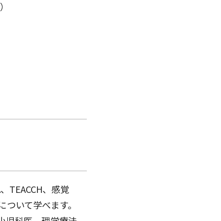
分）
TEACCH、感覚
について学べます。
小児科医、理学療法