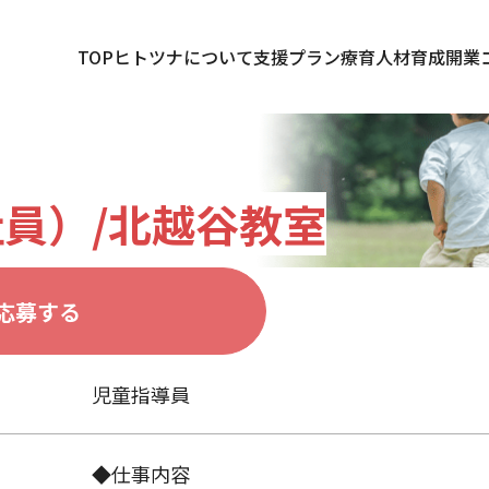
TOP
ヒトツナについて
支援プラン
療育人材育成
開業
員）/北越谷教室
応募する
児童指導員
◆仕事内容