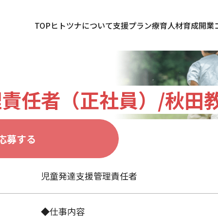
TOP
ヒトツナについて
支援プラン
療育人材育成
開業
責任者（正社員）/秋田
応募する
児童発達支援管理責任者
◆仕事内容