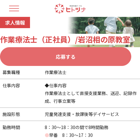
求人情報
TOP
ヒトツナについて
支援プラン
作業療法士（正社員）/岩沼相の原教室
療育人材育成
開業コラム
最新情報
応募する
教室情報
募集職種
作業療法士
仕事内容
◆仕事内容
作業療法士として直接支援業務、送迎、記録作
成、行事立案等
お問い合せ・資料請求
施設形態
児童発達支援・放課後等デイサービス
勤務時間
8：30～18：30の間で8時間勤務
●
早番 8：30～17：30