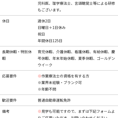
児科医、理学療法士、言語聴覚士等による研修
もございます。
休日
週休2日
日曜日＋1日休み
祝日
年間休日125日
長期休暇・特別休
育児休暇、介護休暇、看護休暇、有給休暇、慶
暇
弔休暇、年末年始休暇、夏季休暇、ゴールデン
ウイーク
応募要件
●
作業療法士の資格を有する方
※業界未経験・ブランク可
※年齢不問
歓迎要件
普通自動車運転免許
備考
●
見学も可能ですので、まずは下記フォームよ
りご応募いただき、お問い合わせください。