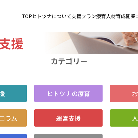
TOP
ヒトツナについて
支援プラン
療育人材育成
開業
達支援
カテゴリー
援
ヒトツナの療育
コラム
運営支援