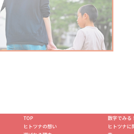
TOP
数字でみる
ヒトツナの想い
ヒトツナに
！