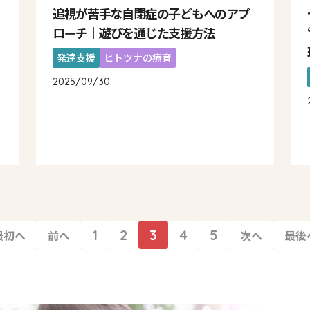
追視が苦手な自閉症の子どもへのアプ
ローチ｜遊びを通じた支援方法
発達支援
ヒトツナの療育
2025/09/30
1
2
3
4
5
最初へ
前へ
次へ
最後