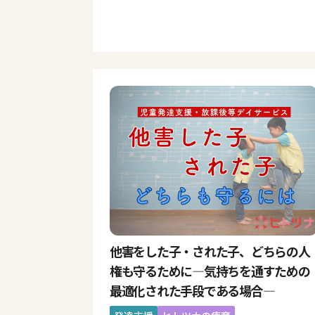
他害をした子・された子、どちらの人
権も守るために―気持ちを通すための
最適化された手段である場合―