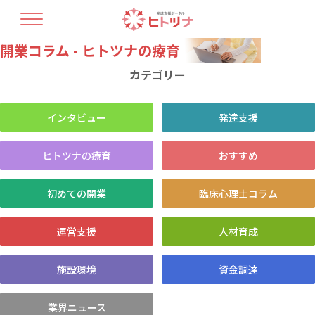
開業コラム - ヒトツナの療育
TOP
ヒトツナについて
カテゴリー
支援プラン
療育人材育成
開業コラム
インタビュー
発達支援
最新情報
教室情報
ヒトツナの療育
おすすめ
初めての開業
臨床心理士コラム
運営支援
人材育成
お問い合せ・資料請求
施設環境
資金調達
業界ニュース