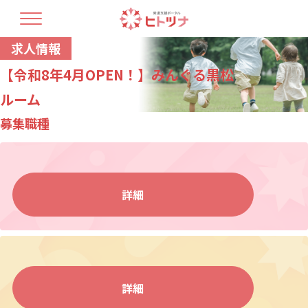
求人情報
TOP
ヒトツナについて
【令和8年4月OPEN！】みんぐる黒松
支援プラン
療育人材育成
ルーム
開業コラム
募集職種
最新情報
教室情報
詳細
お問い合せ・資料請求
詳細