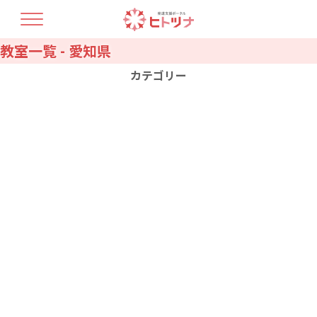
教室一覧 - 愛知県
TOP
ヒトツナについて
カテゴリー
支援プラン
療育人材育成
開業コラム
北海道
青森県
最新情報
教室情報
岩手県
宮城県
秋田県
山形県
福島県
茨城県
お問い合せ・資料請求
栃木県
群馬県
埼玉県
千葉県