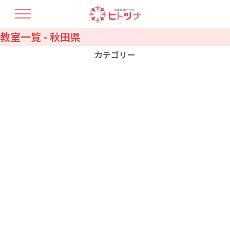
教室一覧 - 秋田県
TOP
ヒトツナについて
カテゴリー
支援プラン
療育人材育成
開業コラム
北海道
青森県
最新情報
教室情報
岩手県
宮城県
秋田県
山形県
福島県
茨城県
お問い合せ・資料請求
栃木県
群馬県
埼玉県
千葉県