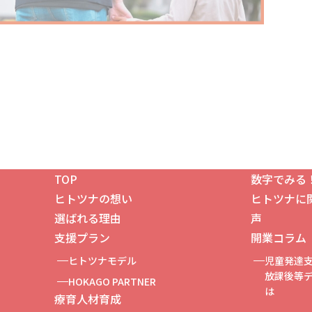
TOP
数字でみる
ヒトツナの想い
ヒトツナに
！
選ばれる理由
声
支援プラン
開業コラム
ヒトツナモデル
児童発達
放課後等テ
HOKAGO PARTNER
は
療育人材育成