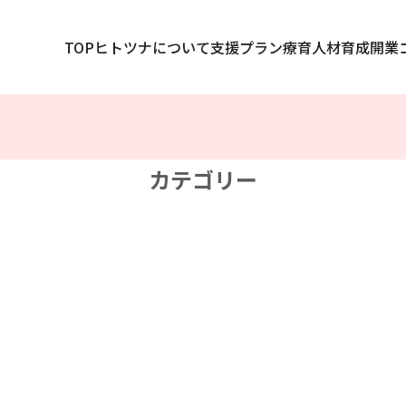
TOP
ヒトツナについて
支援プラン
療育人材育成
開業
カテゴリー
県
岩手県
県
山形県