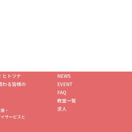
！ヒトツナ
NEWS
関わる皆様の
EVENT
FAQ
教室一覧
求人
支援・
゙イサービスと