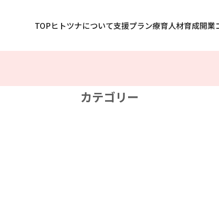
TOP
ヒトツナについて
支援プラン
療育人材育成
開業
カテゴリー
県
岩手県
県
山形県