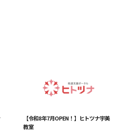
県
宮崎県
県
ナ
【令和8年7月OPEN！】ヒトツナ宇美
教室