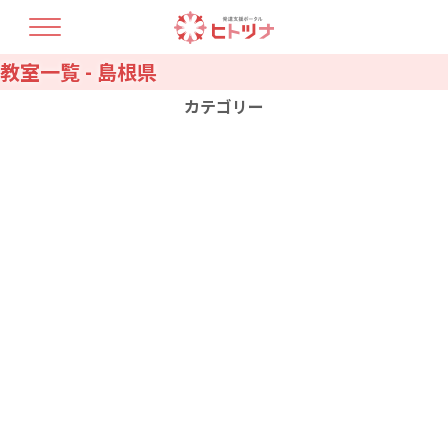
教室一覧 - 島根県
TOP
ヒトツナについて
カテゴリー
支援プラン
療育人材育成
開業コラム
北海道
青森県
最新情報
教室情報
岩手県
宮城県
秋田県
山形県
福島県
茨城県
お問い合せ・資料請求
栃木県
群馬県
埼玉県
千葉県